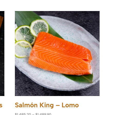
s
Salmón King – Lomo
$
1,485.20
–
$
1,489.90