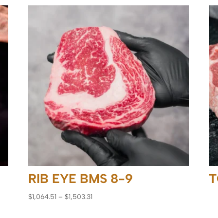
RIB EYE BMS 8-9
T
$
1,064.51
–
$
1,503.31